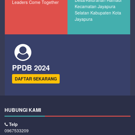
Desa/Kelurahan Hamadi
Leaders Come Together
Kecamatan Jayapura
Selatan Kabupaten Kota
Jayapura
PPDB 2024
DAFTAR SEKARANG
HUBUNGI KAMI
Telp
0967533209