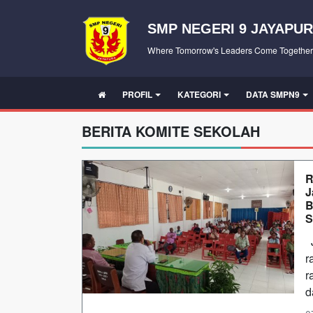
SMP NEGERI 9 JAYAPU
Where Tomorrow's Leaders Come Together
PROFIL
KATEGORI
DATA SMPN9
BERITA KOMITE SEKOLAH
R
J
B
S
J
r
r
d