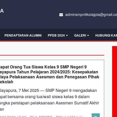
RA
adminsmpn9kotajpta@gmail.c
PENDAFTARAN ALUMNI
PPDB 2024
GALERI
HUBUNGI KA
apat Orang Tua Siswa Kelas 9 SMP Negeri 9
ayapura Tahun Pelajaran 2024/2025: Kesepakatan
iaya Pelaksanaan Asesmen dan Penegasan Pihak
ekolah
ayapura, 7 Mei 2025 — SMP Negeri 9 mengadakan
apat bersama orang tua/wali siswa kelas 9 dalam
angka persiapan pelaksanaan Asesmen Sumatif Akhir
an