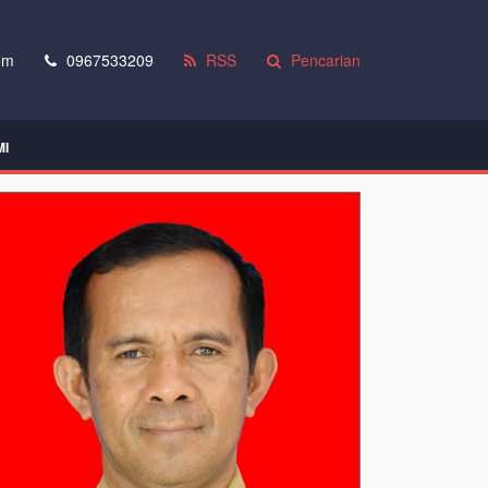
om
0967533209
RSS
Pencarian
MI